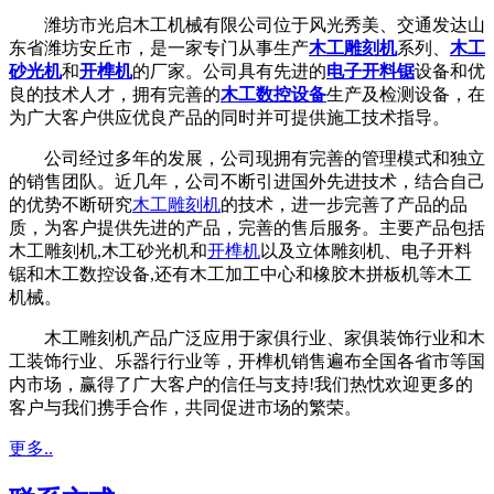
潍坊市光启木工机械有限公司位于风光秀美、交通发达山
东省潍坊安丘市，是一家专门从事生产
木工雕刻机
系列、
木工
砂光机
和
开榫机
的厂家。公司具有先进的
电子开料锯
设备和优
良的技术人才，拥有完善的
木工数控设备
生产及检测设备，在
为广大客户供应优良产品的同时并可提供施工技术指导。
公司经过多年的发展，公司现拥有完善的管理模式和独立
的销售团队。近几年，公司不断引进国外先进技术，结合自己
的优势不断研究
木工雕刻机
的技术，进一步完善了产品的品
质，为客户提供先进的产品，完善的售后服务。主要产品包括
木工雕刻机,木工砂光机和
开榫机
以及立体雕刻机、电子开料
锯和木工数控设备,还有木工加工中心和橡胶木拼板机等木工
机械。
木工雕刻机产品广泛应用于家俱行业、家俱装饰行业和木
工装饰行业、乐器行行业等，开榫机销售遍布全国各省市等国
内市场，赢得了广大客户的信任与支持!我们热忱欢迎更多的
客户与我们携手合作，共同促进市场的繁荣。
更多..