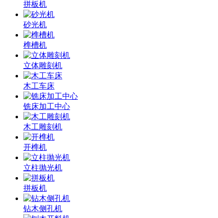
拼板机
砂光机
榫槽机
立体雕刻机
木工车床
铣床加工中心
木工雕刻机
开榫机
立柱抛光机
拼板机
钻木侧孔机