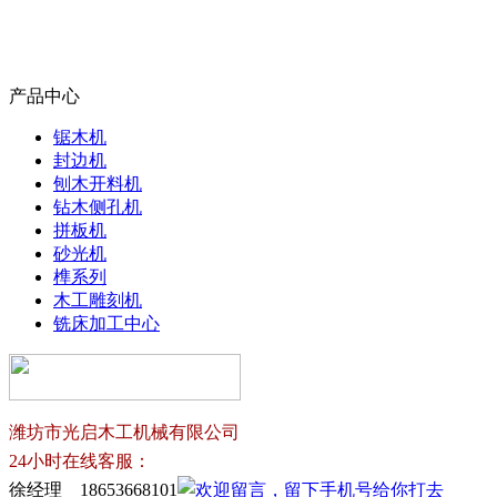
产品中心
锯木机
封边机
刨木开料机
钻木侧孔机
拼板机
砂光机
榫系列
木工雕刻机
铣床加工中心
潍坊市光启木工机械有限公司
24小时在线客服：
徐经理 18653668101