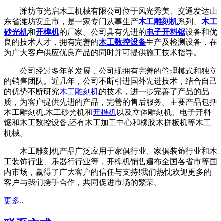
潍坊市光启木工机械有限公司位于风光秀美、交通发达山
东省潍坊安丘市，是一家专门从事生产
木工雕刻机
系列、
木工
砂光机
和
开榫机
的厂家。公司具有先进的
电子开料锯
设备和优
良的技术人才，拥有完善的
木工数控设备
生产及检测设备，在
为广大客户供应优良产品的同时并可提供施工技术指导。
公司经过多年的发展，公司现拥有完善的管理模式和独立
的销售团队。近几年，公司不断引进国外先进技术，结合自己
的优势不断研究
木工雕刻机
的技术，进一步完善了产品的品
质，为客户提供先进的产品，完善的售后服务。主要产品包括
木工雕刻机,木工砂光机和
开榫机
以及立体雕刻机、电子开料
锯和木工数控设备,还有木工加工中心和橡胶木拼板机等木工
机械。
木工雕刻机产品广泛应用于家俱行业、家俱装饰行业和木
工装饰行业、乐器行行业等，开榫机销售遍布全国各省市等国
内市场，赢得了广大客户的信任与支持!我们热忱欢迎更多的
客户与我们携手合作，共同促进市场的繁荣。
更多..