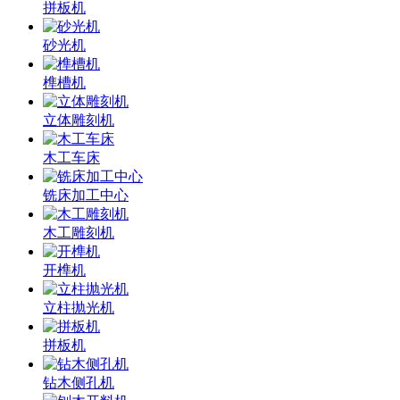
拼板机
砂光机
榫槽机
立体雕刻机
木工车床
铣床加工中心
木工雕刻机
开榫机
立柱抛光机
拼板机
钻木侧孔机