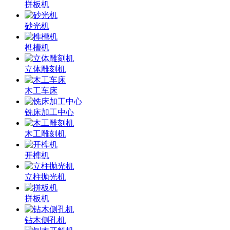
拼板机
砂光机
榫槽机
立体雕刻机
木工车床
铣床加工中心
木工雕刻机
开榫机
立柱抛光机
拼板机
钻木侧孔机