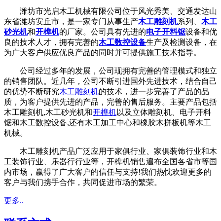
潍坊市光启木工机械有限公司位于风光秀美、交通发达山
东省潍坊安丘市，是一家专门从事生产
木工雕刻机
系列、
木工
砂光机
和
开榫机
的厂家。公司具有先进的
电子开料锯
设备和优
良的技术人才，拥有完善的
木工数控设备
生产及检测设备，在
为广大客户供应优良产品的同时并可提供施工技术指导。
公司经过多年的发展，公司现拥有完善的管理模式和独立
的销售团队。近几年，公司不断引进国外先进技术，结合自己
的优势不断研究
木工雕刻机
的技术，进一步完善了产品的品
质，为客户提供先进的产品，完善的售后服务。主要产品包括
木工雕刻机,木工砂光机和
开榫机
以及立体雕刻机、电子开料
锯和木工数控设备,还有木工加工中心和橡胶木拼板机等木工
机械。
木工雕刻机产品广泛应用于家俱行业、家俱装饰行业和木
工装饰行业、乐器行行业等，开榫机销售遍布全国各省市等国
内市场，赢得了广大客户的信任与支持!我们热忱欢迎更多的
客户与我们携手合作，共同促进市场的繁荣。
更多..