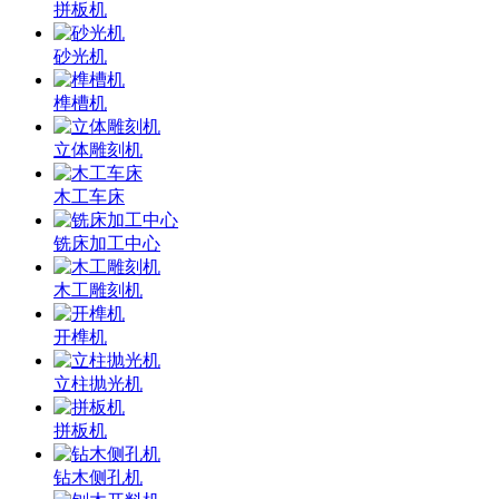
拼板机
砂光机
榫槽机
立体雕刻机
木工车床
铣床加工中心
木工雕刻机
开榫机
立柱抛光机
拼板机
钻木侧孔机