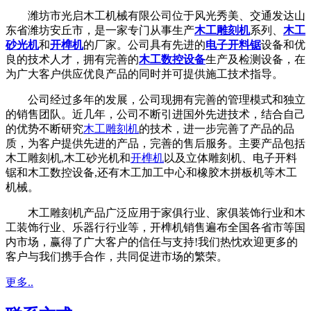
潍坊市光启木工机械有限公司位于风光秀美、交通发达山
东省潍坊安丘市，是一家专门从事生产
木工雕刻机
系列、
木工
砂光机
和
开榫机
的厂家。公司具有先进的
电子开料锯
设备和优
良的技术人才，拥有完善的
木工数控设备
生产及检测设备，在
为广大客户供应优良产品的同时并可提供施工技术指导。
公司经过多年的发展，公司现拥有完善的管理模式和独立
的销售团队。近几年，公司不断引进国外先进技术，结合自己
的优势不断研究
木工雕刻机
的技术，进一步完善了产品的品
质，为客户提供先进的产品，完善的售后服务。主要产品包括
木工雕刻机,木工砂光机和
开榫机
以及立体雕刻机、电子开料
锯和木工数控设备,还有木工加工中心和橡胶木拼板机等木工
机械。
木工雕刻机产品广泛应用于家俱行业、家俱装饰行业和木
工装饰行业、乐器行行业等，开榫机销售遍布全国各省市等国
内市场，赢得了广大客户的信任与支持!我们热忱欢迎更多的
客户与我们携手合作，共同促进市场的繁荣。
更多..